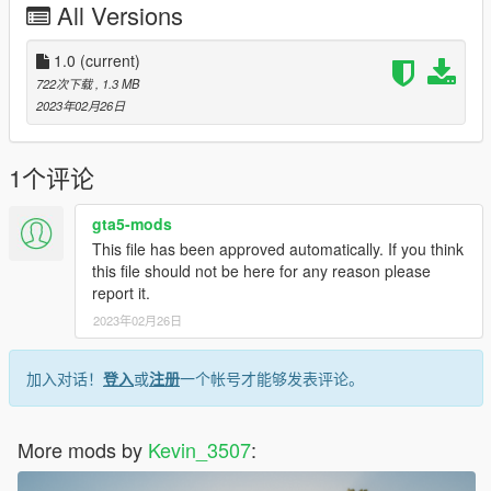
All Versions
1.0
(current)
722次下载
, 1.3 MB
2023年02月26日
1个评论
gta5-mods
This file has been approved automatically. If you think
this file should not be here for any reason please
report it.
2023年02月26日
加入对话！
登入
或
注册
一个帐号才能够发表评论。
More mods by
Kevin_3507
: