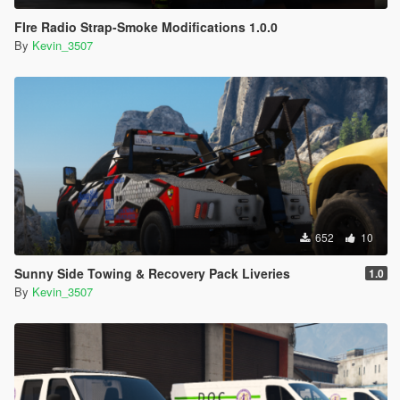
FIre Radio Strap-Smoke Modifications 1.0.0
By
Kevin_3507
652
10
Sunny Side Towing & Recovery Pack Liveries
1.0
By
Kevin_3507