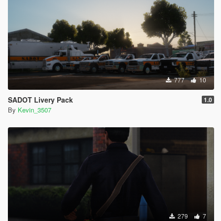
777
10
SADOT Livery Pack
1.0
By
Kevin_3507
279
7