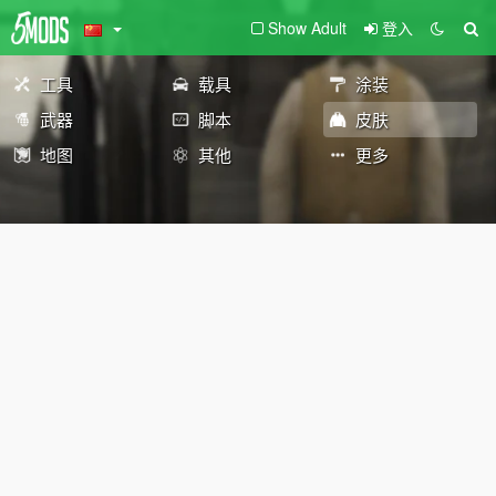
Show Adult
登入
工具
载具
涂装
武器
脚本
皮肤
地图
其他
更多