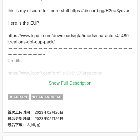
this is my discord for more stuff https://discord.gg/R2epXyevus
Here is the EUP
https://www.lcpdfr.com/downloads/gta5mods/character/41480-
kreations-dot-eup-pack/
~~~~~~~~~~~~~~~~~~~~~~~~~~~~~~~~~~~~~~~~~~~~~~~~~~
~~~~~~~~~~~~~~~
Credits
https://www.lcpdfr.com/profile/505137-kreations/
Show Full Description
https://www.lcpdfr.com/profile/467083-mrclient/
ADD-ON
SAN ANDREAS
2023年02月26日
首次上传时间：
2023年02月26日
最后更新时间：
3小时前
最后下载：