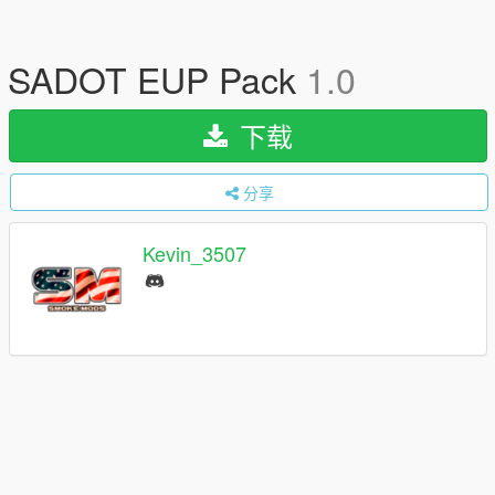
SADOT EUP Pack
1.0
下载
分享
Kevin_3507