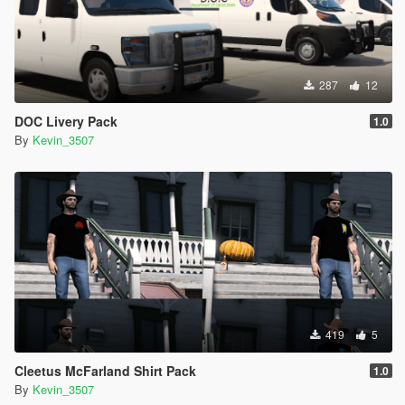
287
12
DOC Livery Pack
1.0
By
Kevin_3507
419
5
Cleetus McFarland Shirt Pack
1.0
By
Kevin_3507