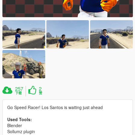
257
2
下载
赞
Go Speed Racer! Los Santos is waiting just ahead
Used Tools:
Blender
Sollumz plugin