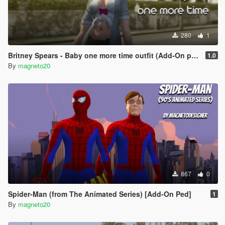
280
1
Britney Spears - Baby one more time outfit (Add-On ped)
1.0
By
magneto20
867
0
Spider-Man (from The Animated Series) [Add-On Ped]
1
By
magneto20