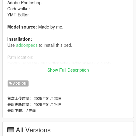
Adobe Photoshop
Codewalker
YMT Editor
Model source:
Made by me.
Installation:
Use
addonpeds
to install this ped.
Path location:
mods> udpdate> x64> dlcpacks> addonpeds> dlc.rpf>
peds.rpf>
Show Full Description
Enjoy it.
ADD-ON
********************************************************************
2025年01月23日
首次上传时间：
2025年01月24日
最后更新时间：
All rights reserved to their respective owners
2天前
最后下载：
Changelog:
All Versions
1.0: