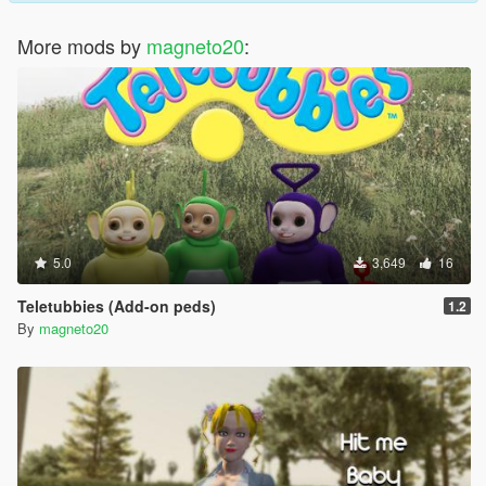
More mods by
magneto20
:
5.0
3,649
16
Teletubbies (Add-on peds)
1.2
By
magneto20