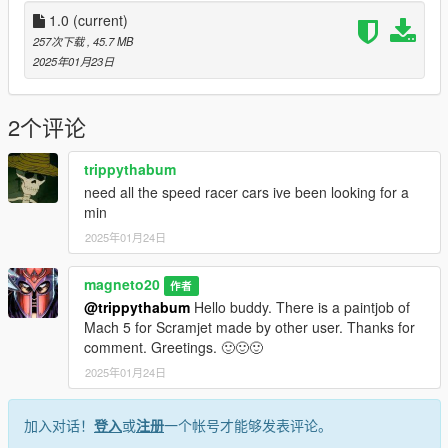
-Release.
1.0
(current)
NOTE: Don't re-upload this ped or use models without my
257次下载
, 45.7 MB
permission.
2025年01月23日
Greetings.
2个评论
trippythabum
need all the speed racer cars ive been looking for a
min
2025年01月24日
magneto20
作者
@trippythabum
Hello buddy. There is a paintjob of
Mach 5 for Scramjet made by other user. Thanks for
comment. Greetings. 🙂🙂🙂
2025年01月24日
加入对话！
登入
或
注册
一个帐号才能够发表评论。