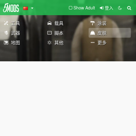
Show Adult
登入
工具
载具
涂装
武器
脚本
皮肤
地图
其他
更多