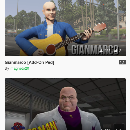
433
2
Gianmarco [Add-On Ped]
1.1
By
magneto20