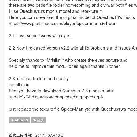
there are two peds file folder homecoming and civilwar both files wit
I use Quechus13's mod's model and retexture it.
Here you can download the original model of Quechus13's mod's
https://www.gta5-mods.com/player/spider-man-civil-war
2.1 have some issues with eyes..
2.2 Now I released Verson v2.2 with all fix problems and issues 
Specialy thanks to "Mrkillmil" who create the eyes texture and
help me to improve this mod....ones again thanks Brother.
2.3 improve texture and quality
installation
First you have to download Quechus13's mod's model
update\x64\dlcpacks\addonpeds\dlc.rpf\peds.rpf\
just replace the texture file Spider-Man.ytd with Quechus13's mod
ADD-ON
皮肤
2017年07月18日
首次上传时间：