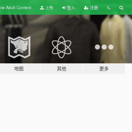
ow Adult
Content
上传
登入
注册
地图
其他
更多