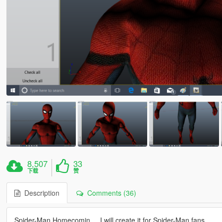
8,507
33
下载
赞
Description
Comments (36)
Spider-Man Homecomin ... I will create it for Spider-Man fans