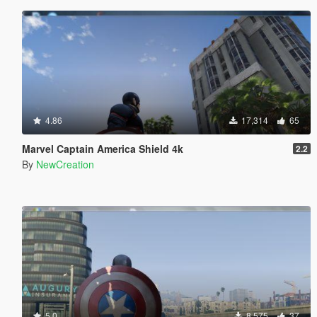
4.86
17,314
65
Marvel Captain America Shield 4k
2.2
By
NewCreation
5.0
8,575
37