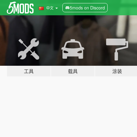
5mods on Discord
中文
工具
载具
涂装