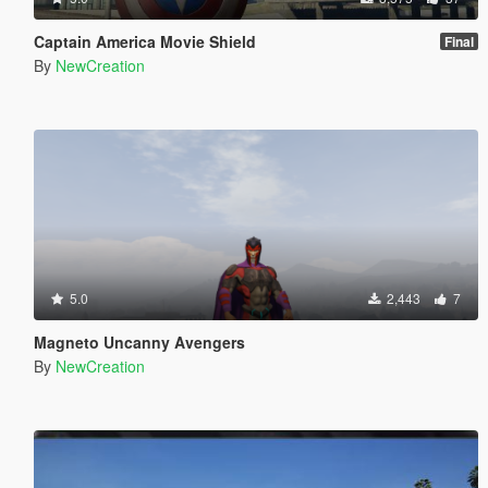
Captain America Movie Shield
Final
By
NewCreation
5.0
2,443
7
Magneto Uncanny Avengers
By
NewCreation