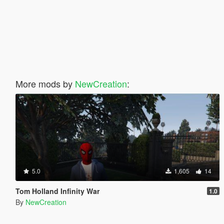
More mods by
NewCreation
:
5.0
1,605
14
Tom Holland Infinity War
1.0
By
NewCreation