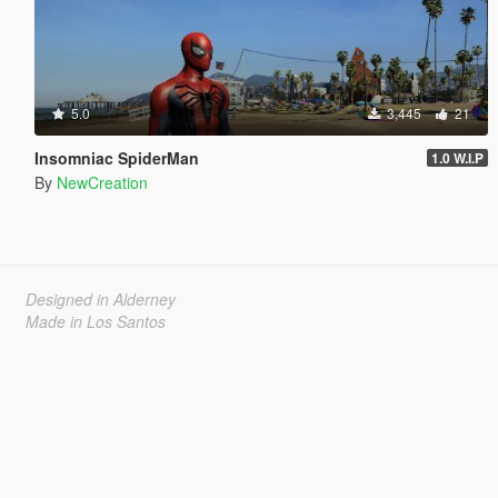
5.0
3,445
21
Insomniac SpiderMan
1.0 W.I.P
By
NewCreation
Designed in Alderney
Made in Los Santos