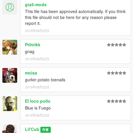
gta5-mods
This file has been approved automatically. If you think
this file should not be here for any reason please
report it.
2019年08月22日
Pr0trikk
gnag
2019年08月22日
moisa
gurkin potato toenails
2019年08月22日
El loco pollo
Blue is Fuego
2019年08月23日
Lil'Cub
作者