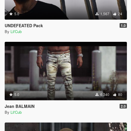
5.0
1,567
24
UNDEFEATED Pack
1.0
By
Lil'Cub
5.0
6,340
80
Jean BALMAIN
2.0
By
Lil'Cub