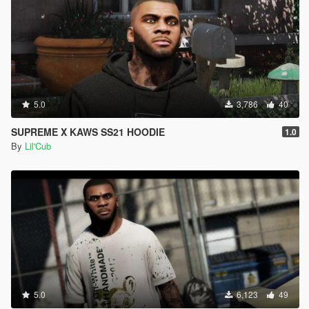
5.0
3,786
40
SUPREME X KAWS SS21 HOODIE
1.0
By
Lil'Cub
5.0
6,123
49