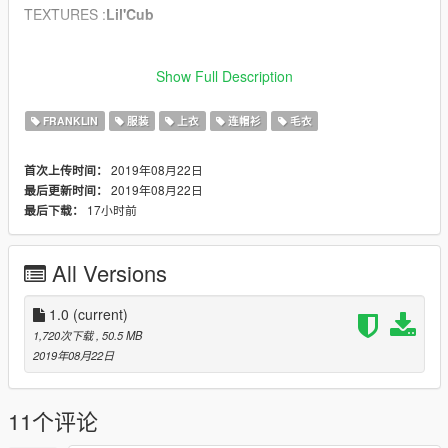
TEXTURES :
Lil'Cub
__________________________________________________
_________
Show Full Description
⚠ Textures are free, do what you want ⚠
FRANKLIN
服装
上衣
连帽衫
毛衣
2019年08月22日
首次上传时间：
2019年08月22日
最后更新时间：
17小时前
最后下载：
All Versions
1.0
(current)
1,720次下载
, 50.5 MB
2019年08月22日
11个评论