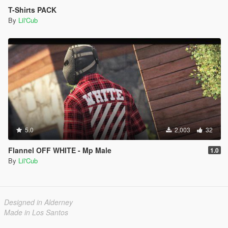
T-Shirts PACK
By
Lil'Cub
5.0
2,003
32
Flannel OFF WHITE - Mp Male
1.0
By
Lil'Cub
Designed in Alderney
Made in Los Santos