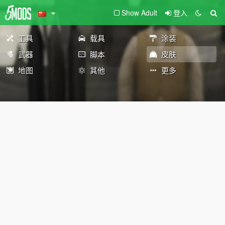
Show Adult
登入
工具
载具
涂装
武器
脚本
皮肤
地图
其他
更多