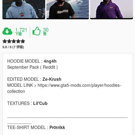
1,721
30
下载
赞
5.0 / 5 (7 评级)
HOODIE MODEL :
4ng4h
September Pack ( Reddit )
EDITED MODEL :
Ze-Krush
MODEL LINK > https://www.gta5-mods.com/player/hoodies-
collection
TEXTURES :
Lil'Cub
__________________________________________________
__________
TEE-SHIRT MODEL :
Pr0trikk