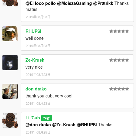
@El loco pollo
@MoiszaGaming
@Pr0trikk
Thanks
mates
2019年08月23日
RHUPSI
well done
2019年08月23日
Ze-Krush
very nice
2019年08月23日
don drako
thank you cub, very cool
2019年08月23日
Lil'Cub
作者
@don drako
@Ze-Krush
@RHUPSI
Thanks
2019年08月25日