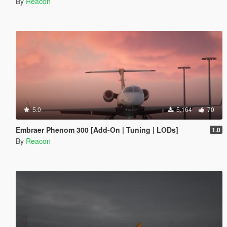
By
Reacon
5.0
5,164
70
Embraer Phenom 300 [Add-On | Tuning | LODs]
1.0
By
Reacon