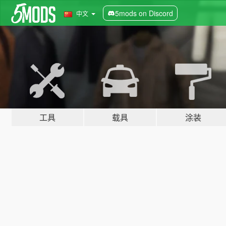
5mods on Discord
中文
工具
载具
涂装