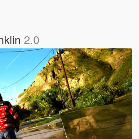
nklin
2.0