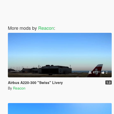
More mods by
Reacon
:
472
2
Airbus A220-300 "Swiss" Livery
1.0
By
Reacon