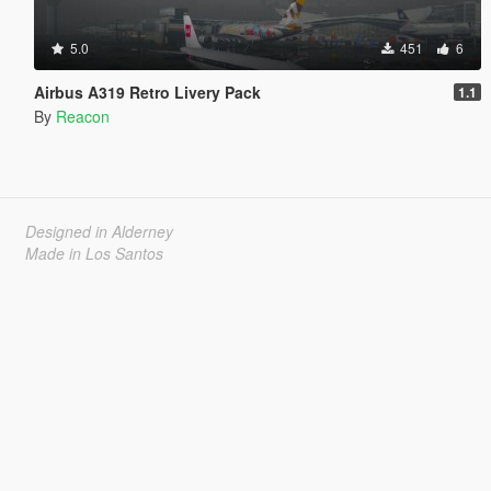
5.0
451
6
Airbus A319 Retro Livery Pack
1.1
By
Reacon
Designed in Alderney
Made in Los Santos