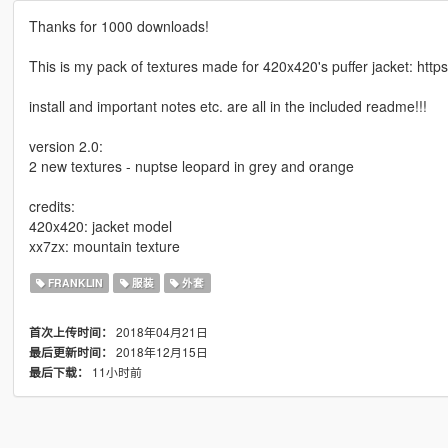
Thanks for 1000 downloads!
This is my pack of textures made for 420x420's puffer jacket: ht
install and important notes etc. are all in the included readme!!!
version 2.0:
2 new textures - nuptse leopard in grey and orange
credits:
420x420: jacket model
xx7zx: mountain texture
FRANKLIN
服装
外套
2018年04月21日
首次上传时间：
2018年12月15日
最后更新时间：
11小时前
最后下载：