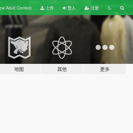
ow Adult
Content
上传
登入
注册
地图
其他
更多