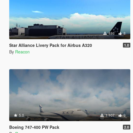
486
8
Star Alliance Livery Pack for Airbus A320
1.0
By
Reacon
5.0
1,107
9
Boeing 747-400 PW Pack
2.0