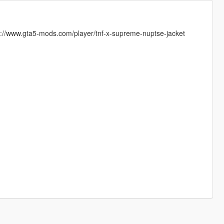
tps://www.gta5-mods.com/player/tnf-x-supreme-nuptse-jacket