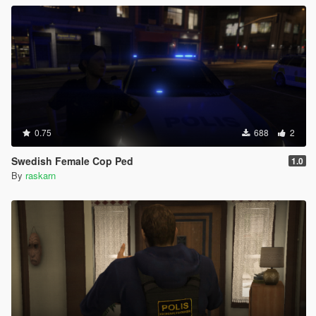
0.75
688
2
Swedish Female Cop Ped
1.0
By
raskarn