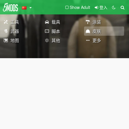
Show Adult
登入
工具
载具
涂装
武器
脚本
皮肤
地图
其他
更多