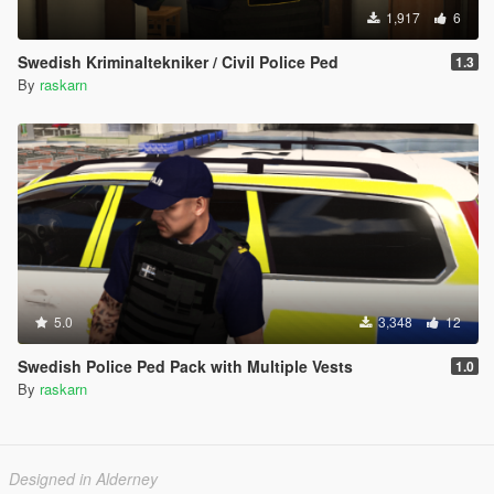
1,917
6
Swedish Kriminaltekniker / Civil Police Ped
1.3
By
raskarn
5.0
3,348
12
Swedish Police Ped Pack with Multiple Vests
1.0
By
raskarn
Designed in Alderney