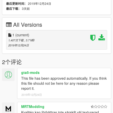
2019年12月24日
最后更新时间：
3天前
最后下载：
All Versions
1
(current)
1,407次下载
, 3.7 MB
2019年12月24日
2个评论
gta5-mods
This file has been approved automatically. If you think
this file should not be here for any reason please
report it.
2019年12月24日
MRTModding
Kvalitén kan förbättras inte särskilt väl texturerad.