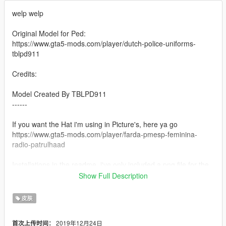
welp welp
Original Model for Ped:
https://www.gta5-mods.com/player/dutch-police-uniforms-
tblpd911
Credits:
Model Created By TBLPD911
------
If you want the Hat i'm using in Picture's, here ya go
https://www.gta5-mods.com/player/farda-pmesp-feminina-
radio-patrulhaad
Installations in the readme, i've only included a png file for the
hat so you have to install it manually into the prop files via
Show Full Description
openIV, also in the readme.txt :)
皮肤
2019年12月24日
首次上传时间：