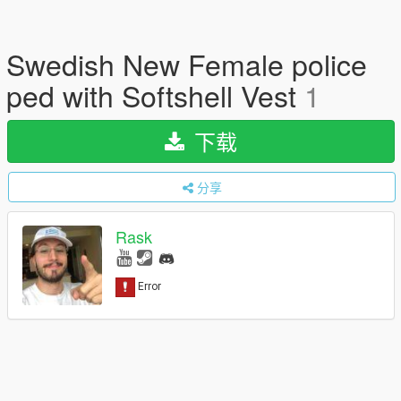
Swedish New Female police
ped with Softshell Vest
1
下载
分享
Rask