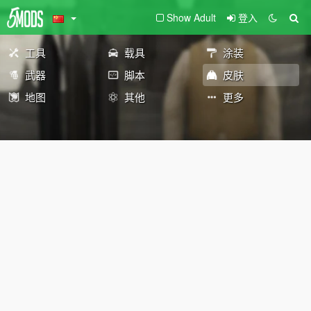
Show Adult
登入
工具
载具
涂装
武器
脚本
皮肤
地图
其他
更多