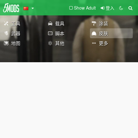
Show Adult
登入
工具
载具
涂装
武器
脚本
皮肤
地图
其他
更多