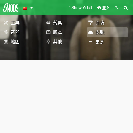
Show Adult
登入
工具
载具
涂装
武器
脚本
皮肤
地图
其他
更多