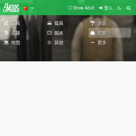
Show Adult
登入
工具
载具
涂装
武器
脚本
皮肤
地图
其他
更多