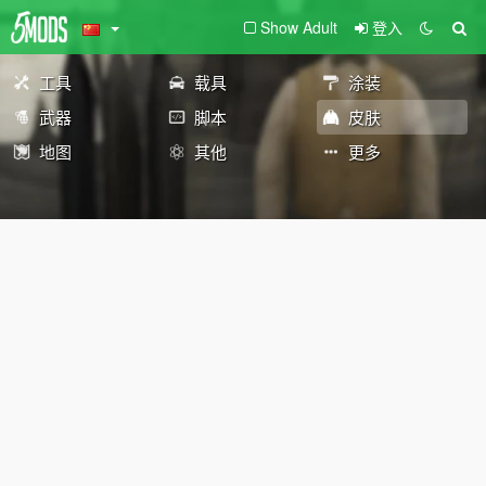
Show Adult
登入
工具
载具
涂装
武器
脚本
皮肤
地图
其他
更多