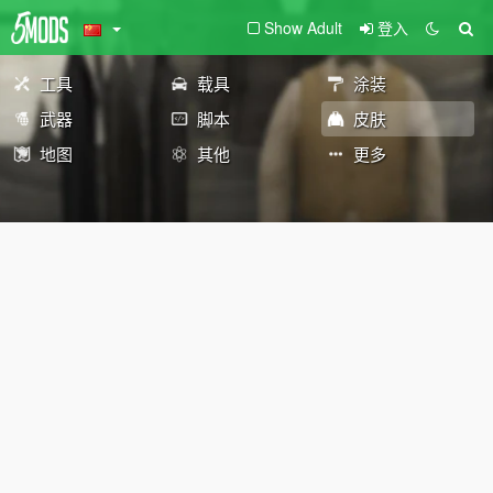
Show Adult
登入
工具
载具
涂装
武器
脚本
皮肤
地图
其他
更多