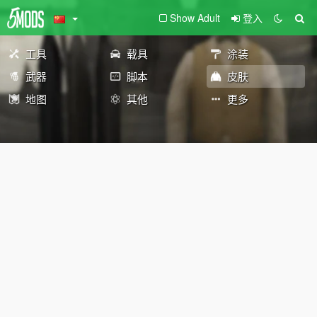
Show Adult
登入
工具
载具
涂装
武器
脚本
皮肤
地图
其他
更多