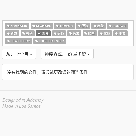
FRANKLIN
MICHAEL
TREVOR
服装
皮肤
ADD-ON
紧急
鞋子
面具
头盔
头发
眼睛
纹身
手表
JEWELLERY
LORE FRIENDLY
从：
上个月
排序方式：
最多赞
没有找到的文件，请尝试更改您的筛选条件。
Designed in Alderney
Made in Los Santos