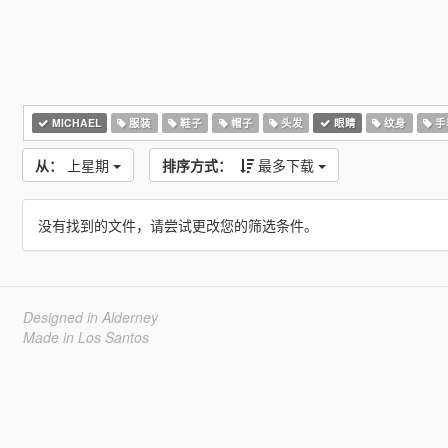
MICHAEL
服装
鞋子
帽子
头发
眼睛
纹身
手
从：
上星期
排序方式：
最多下载
没有找到的文件，请尝试更改您的筛选条件。
Designed in Alderney
Made in Los Santos