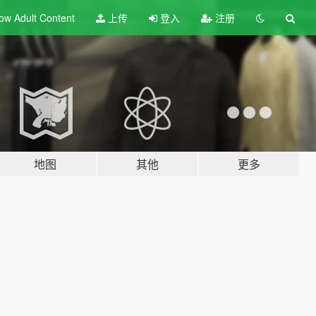
ow Adult
Content
上传
登入
注册
地图
其他
更多