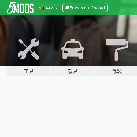
5mods on Discord
中文
工具
载具
涂装