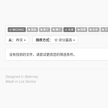
MICHAEL
服装
鞋子
帽子
头发
眼睛
纹身
手
从：
昨天
排序方式：
评分最高
没有找到的文件，请尝试更改您的筛选条件。
Designed in Alderney
Made in Los Santos