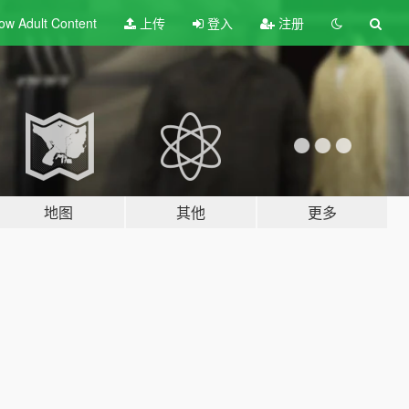
ow Adult
Content
上传
登入
注册
地图
其他
更多