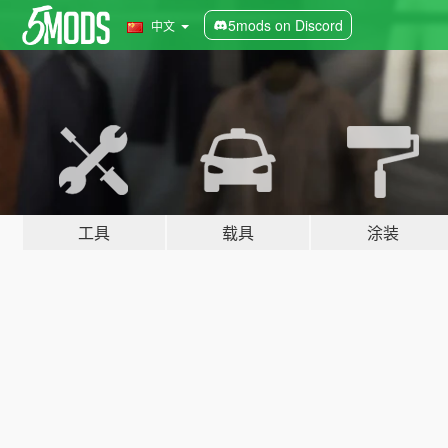
5mods on Discord
中文
工具
载具
涂装