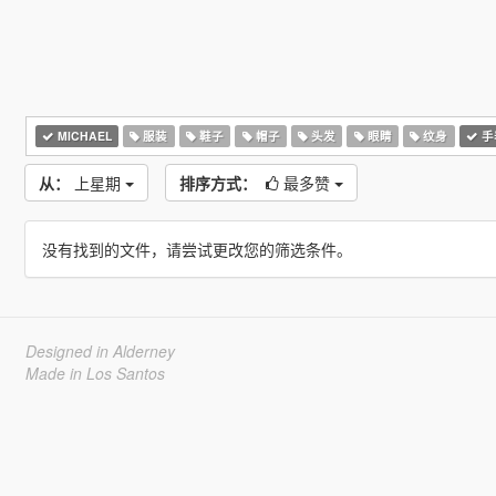
MICHAEL
服装
鞋子
帽子
头发
眼睛
纹身
手
从：
上星期
排序方式：
最多赞
没有找到的文件，请尝试更改您的筛选条件。
Designed in Alderney
Made in Los Santos