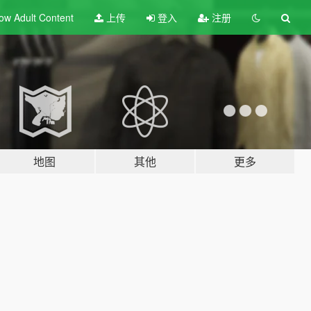
ow Adult
Content
上传
登入
注册
地图
其他
更多