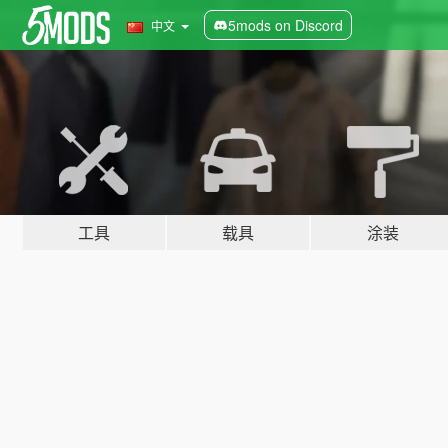
5mods on Discord
中文
工具
载具
涂装