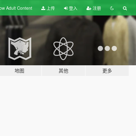
ow Adult
Content
上传
登入
注册
地图
其他
更多