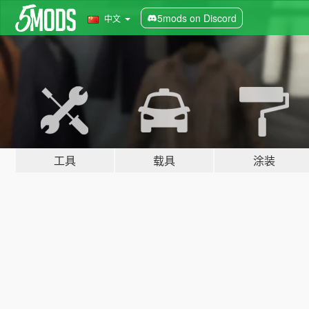
5mods on Discord
中文
工具
载具
涂装