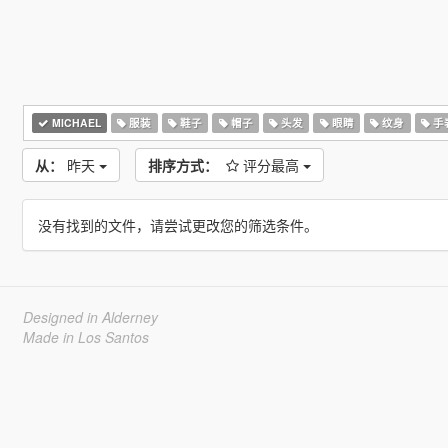
MICHAEL
服装
鞋子
帽子
头发
眼睛
纹身
手
从：
昨天
排序方式：
评分最高
没有找到的文件，请尝试更改您的筛选条件。
Designed in Alderney
Made in Los Santos