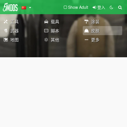
Show Adult
登入
工具
载具
涂装
武器
脚本
皮肤
地图
其他
更多