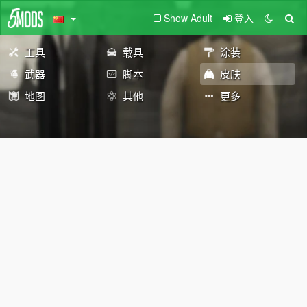
Show Adult
登入
工具
载具
涂装
武器
脚本
皮肤
地图
其他
更多