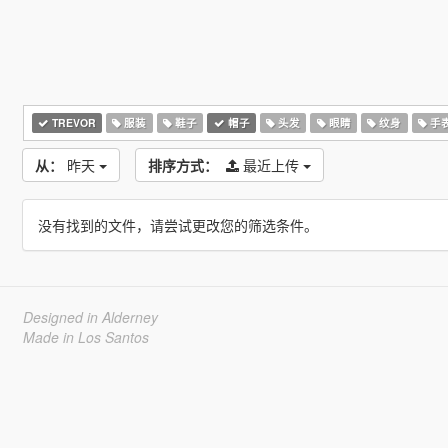
TREVOR
服装
鞋子
帽子
头发
眼睛
纹身
手
从：
昨天
排序方式：
最近上传
没有找到的文件，请尝试更改您的筛选条件。
Designed in Alderney
Made in Los Santos