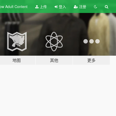
ow Adult
Content
上传
登入
注册
地图
其他
更多