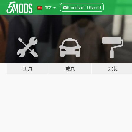
5mods on Discord
中文
工具
载具
涂装