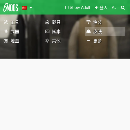
Show Adult
登入
工具
载具
涂装
武器
脚本
皮肤
地图
其他
更多