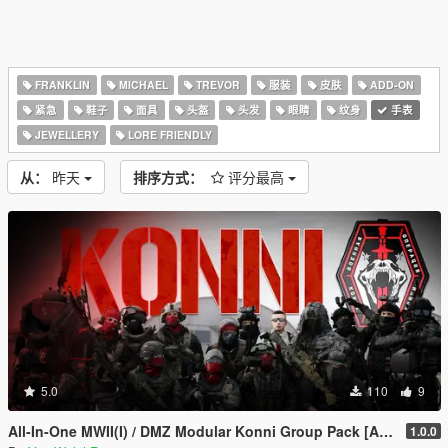
FRANKLIN
MICHAEL
TREVOR
服装
皮肤
ADD-ON
紧急
鞋子
面具
头盔
头发
眼睛
纹身
手表
JEWELLERY
LORE FRIENDLY
从：
昨天
排序方式：
评分最高
5.0
110
9
All-In-One MWII(I) / DMZ Modular Konni Group Pack [Add-On Ped & MP Male]
1.0.0