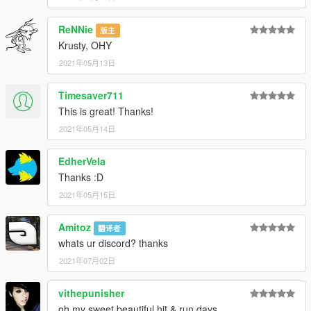
ReNNie
版主
Krusty, OHY
2021年05月13日
Timesaver711
This is great! Thanks!
2021年05月14日
EdherVela
Thanks :D
2021年05月15日
Amitoz
翻译者
whats ur discord? thanks
2021年07月02日
vithepunisher
oh my sweet beautiful hit & run days