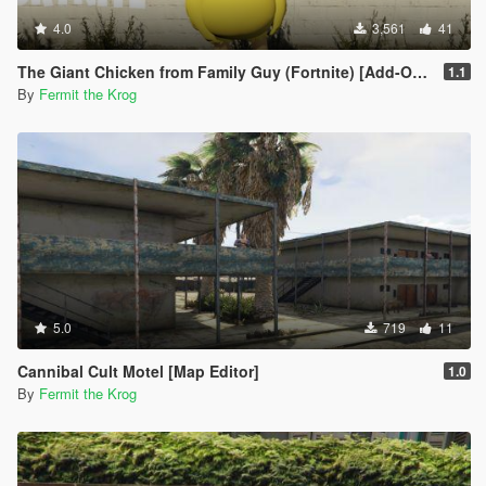
4.0
3,561
41
The Giant Chicken from Family Guy (Fortnite) [Add-On Ped]
1.1
By
Fermit the Krog
5.0
719
11
Cannibal Cult Motel [Map Editor]
1.0
By
Fermit the Krog