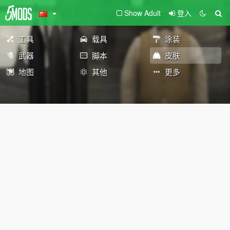
Show Adult
登入
工具
载具
涂装
武器
脚本
皮肤
地图
其他
更多