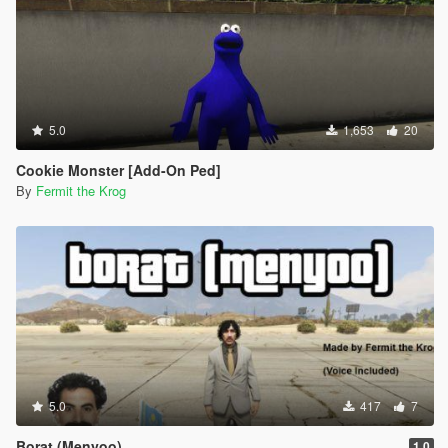
5.0
1,653
20
Cookie Monster [Add-On Ped]
By
Fermit the Krog
5.0
417
7
Borat (Menyoo)
1.0