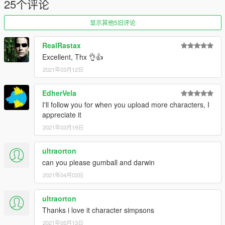
25个评论
显示其他5旧评论
RealRastax
Excellent, Thx 👌👍
2021年03月12日
EdherVela
I'll follow you for when you upload more characters, I
appreciate it
2021年03月19日
ultraorton
can you please gumball and darwin
2021年04月03日
ultraorton
Thanks i love it character simpsons
2021年05月13日