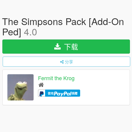
The Simpsons Pack [Add-On
Ped]
4.0
下载
分享
Fermit the Krog
使用
捐赠