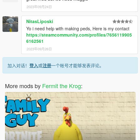
2023年09月24日
NitasLiposki
Yo i need help with making peds, Here is my contact
https://steamcommunity.com/profiles/7656119905
6162561
2023年09月26日
加入对话！
登入
或
注册
一个帐号才能够发表评论。
More mods by
Fermit the Krog
: