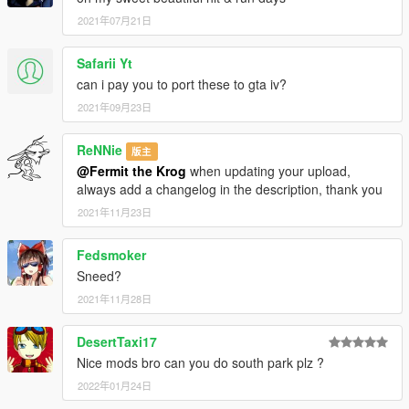
2021年07月21日
Safarii Yt
can i pay you to port these to gta iv?
2021年09月23日
ReNNie
版主
@Fermit the Krog
when updating your upload,
always add a changelog in the description, thank you
2021年11月23日
Fedsmoker
Sneed?
2021年11月28日
DesertTaxi17
Nice mods bro can you do south park plz ?
2022年01月24日