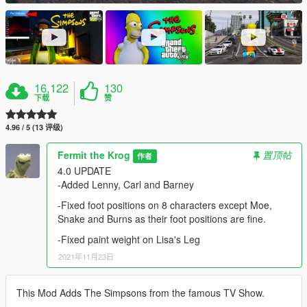
16,122
130
下载
赞
4.96 / 5 (13 评级)
Fermit the Krog
置顶帖
作者
4.0 UPDATE
-Added Lenny, Carl and Barney
-Fixed foot positions on 8 characters except Moe,
Snake and Burns as their foot positions are fine.
-Fixed paint weight on Lisa's Leg
2021年11月23日
This Mod Adds The Simpsons from the famous TV Show.