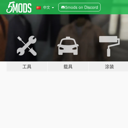
5mods on Discord
中文
工具
载具
涂装