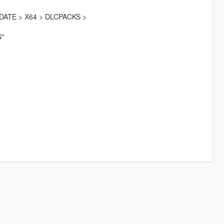
ATE > X64 > DLCPACKS >
"