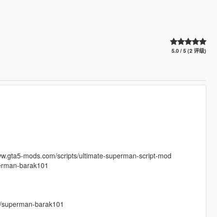
5.0 / 5 (2 评级)
ta5-mods.com/scripts/ultimate-superman-script-mod
erman-barak101
/superman-barak101