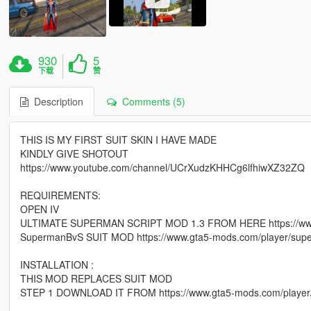
930
5
下载
赞
Description
Comments (5)
THIS IS MY FIRST SUIT SKIN I HAVE MADE
KINDLY GIVE SHOTOUT
https://www.youtube.com/channel/UCrXudzKHHCg6lfhiwXZ32ZQ
REQUIREMENTS:
OPEN IV
ULTIMATE SUPERMAN SCRIPT MOD 1.3 FROM HERE https://www.g
SupermanBvS SUIT MOD https://www.gta5-mods.com/player/sup
INSTALLATION :
THIS MOD REPLACES SUIT MOD
STEP 1 DOWNLOAD IT FROM https://www.gta5-mods.com/player