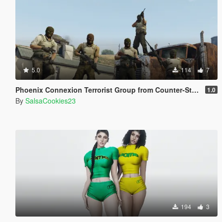
5.0
114
7
Phoenix Connexion Terrorist Group from Counter-Strike: Global Offensive (Shattered Web + Broken Fang skins included)
1.0
By
SalsaCookies23
194
3