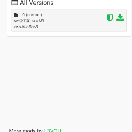
All Versions
1.0
(current)
928次下载
, 64.8 MB
2024年02月22日
More mods by
L3VOU
: