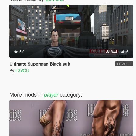
5.0
844
6
Ultimate Superman Black suit
1.0.3028.0
By
L3VOU
More mods in
category:
player