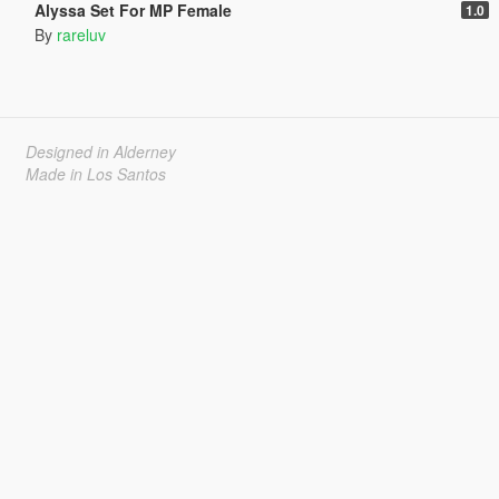
Alyssa Set For MP Female
1.0
By
rareluv
Designed in Alderney
Made in Los Santos