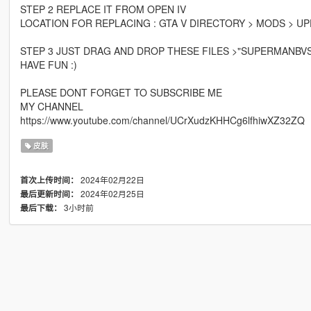
STEP 2 REPLACE IT FROM OPEN IV
LOCATION FOR REPLACING : GTA V DIRECTORY > MODS > UPD
STEP 3 JUST DRAG AND DROP THESE FILES >"SUPERMANBVS
HAVE FUN :)
PLEASE DONT FORGET TO SUBSCRIBE ME
MY CHANNEL
https://www.youtube.com/channel/UCrXudzKHHCg6lfhiwXZ32ZQ
皮肤
2024年02月22日
首次上传时间：
2024年02月25日
最后更新时间：
3小时前
最后下载：