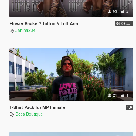
53
2
Flower Snake // Tattoo // Left Arm
06.08.2026
By
Janina234
21
1
T-Shirt Pack for MP Female
1.0
By
Becs Boutique