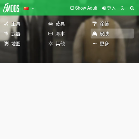
Show Adult
登入
工具
载具
涂装
武器
脚本
皮肤
地图
其他
更多