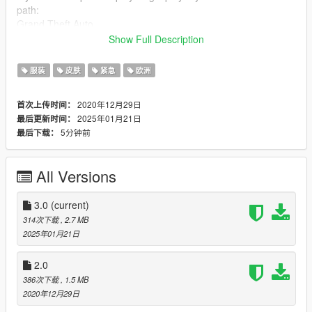
path:
Grand Theft Auto
V\mods\update\x64\dlcpacks\eup\dlc.rpf\x64\eup_componentp
Show Full Description
eds.rpf\mp_m_freemode_01_male_heist.
服装
皮肤
紧急
欧洲
"ATTENTION IT REPLACE THE FILES INSIDE"
2020年12月29日
首次上传时间：
Let's move on to the shirt.
2025年01月21日
最后更新时间：
You will find the following files jbib_026_a_uni.ytd.
5分钟前
最后下载：
jbib_026_u.ydd
If you need to put it to play single player you have to follow this
path:
All Versions
Grand Theft Auto
V\mods\update\x64\dlcpacks\eup\dlc.rpf\x64\eup_componentp
eds.rpf\mp_m_freemode_01_mp_m_bikerdlc_01.
3.0
(current)
314次下载
, 2.7 MB
"WARNING IT REPLACE THE FILES INSIDE"
2025年01月21日
2.0
386次下载
, 1.5 MB
2020年12月29日