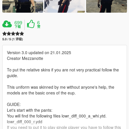
699
6
下载
赞
5.0 / 5 (1 评级)
Version 3.0 updated on 21.01.2025
Creator Mezzanotte
To put the relative skins if you are not very practical follow the
guide.
This uniform was skinned by me without anyone's help, the
models are the basic ones of the eup.
GUIDE:
Let's start with the pants:
You will find the following files lowr_diff_000_a_whi.ytd.
lowr_diff_000_r.ydd
If you need to put it to play single player you have to follow this