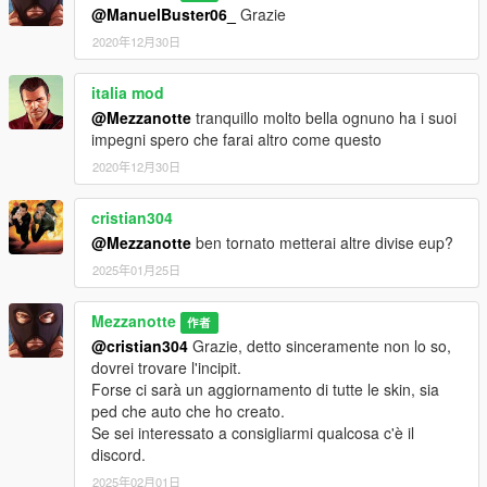
@ManuelBuster06_
Grazie
2020年12月30日
italia mod
@Mezzanotte
tranquillo molto bella ognuno ha i suoi
impegni spero che farai altro come questo
2020年12月30日
cristian304
@Mezzanotte
ben tornato metterai altre divise eup?
2025年01月25日
Mezzanotte
作者
@cristian304
Grazie, detto sinceramente non lo so,
dovrei trovare l'incipit.
Forse ci sarà un aggiornamento di tutte le skin, sia
ped che auto che ho creato.
Se sei interessato a consigliarmi qualcosa c'è il
discord.
2025年02月01日