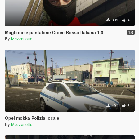
309
4
Maglione è pantalone Croce Rossa Italiana 1.0
1.0
By
Mezzanotte
401
3
Opel mokka Polizia locale
By
Mezzanotte