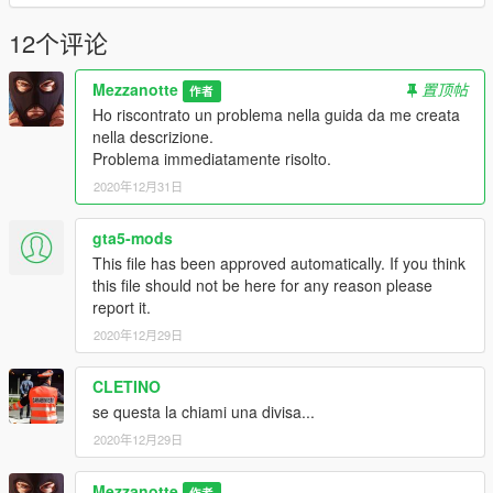
12个评论
Mezzanotte
置顶帖
作者
Ho riscontrato un problema nella guida da me creata
nella descrizione.
Problema immediatamente risolto.
2020年12月31日
gta5-mods
This file has been approved automatically. If you think
this file should not be here for any reason please
report it.
2020年12月29日
CLETINO
se questa la chiami una divisa...
2020年12月29日
Mezzanotte
作者