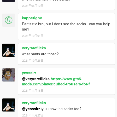
2021年05月12日
kappetigno
Fantastic bro, but I don't see the socks...can you help
me?
2021年10月01日
veryrareflicks
what pants are those?
2021年10月26日
yesssirr
@veryrareflicks
https://www.gta5-
mods.com/player/cuffed-trousers-for-f
2021年11月18日
veryrareflicks
@yesssirr
ty u know the socks too?
2021年11月27日