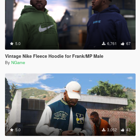
5.0
6,761
67
Vintage Nike Fleece Hoodie for Frank/MP Male
By
NGame
5.0
3,052
43