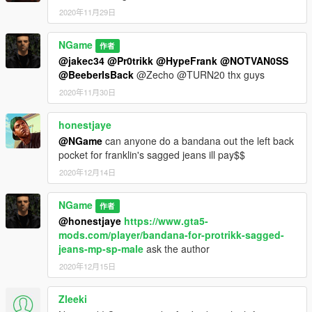
2020年11月29日
NGame
作者
@jakec34
@Pr0trikk
@HypeFrank
@NOTVAN0SS
@BeeberIsBack
@Zecho @TURN20 thx guys
2020年11月30日
honestjaye
@NGame
can anyone do a bandana out the left back
pocket for franklin's sagged jeans ill pay$$
2020年12月14日
NGame
作者
@honestjaye
https://www.gta5-
mods.com/player/bandana-for-protrikk-sagged-
jeans-mp-sp-male
ask the author
2020年12月15日
Zleeki