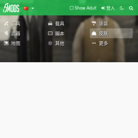
Show Adult
登入
工具
载具
涂装
武器
脚本
皮肤
地图
其他
更多