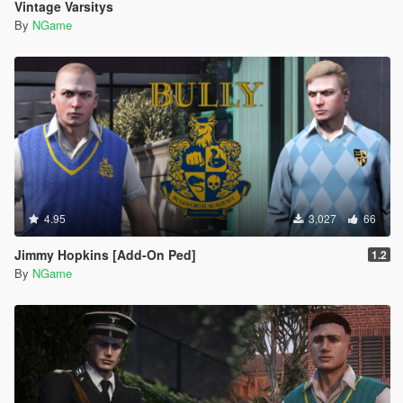
Vintage Varsitys
By
NGame
4.95
3,027
66
Jimmy Hopkins [Add-On Ped]
1.2
By
NGame