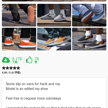
9,176
78
下载
赞
4.94 / 5 (8 评级)
Some slip on vans for frank and mp.
Model is an edited mp shoe
Feel free to request more colorways
i separated the texture file so that it dont take that much space.