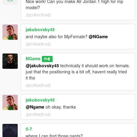
Nice work! Can you make Air Jordan 1 high for mp
model?
2021年01月19日
jakubovsky45
and maybe also for MpFemale?
@NGame
2021年04月14日
NGame
作者
@jakubovsky45
technically it should work on female,
just that the positioning is a bit off, havent really tried
it tho
2021年04月14日
jakubovsky45
@Ngame
oh okay, thanks
2021年04月14日
5-7
where I can find those pants?