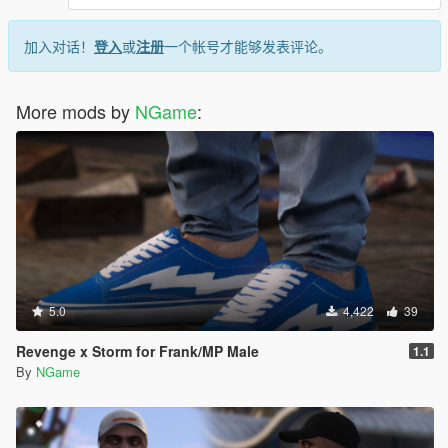
加入对话！
登入
或
注册
一个帐号才能够发表评论。
More mods by
NGame
:
5.0
4,422
39
Revenge x Storm for Frank/MP Male
1.1
By
NGame