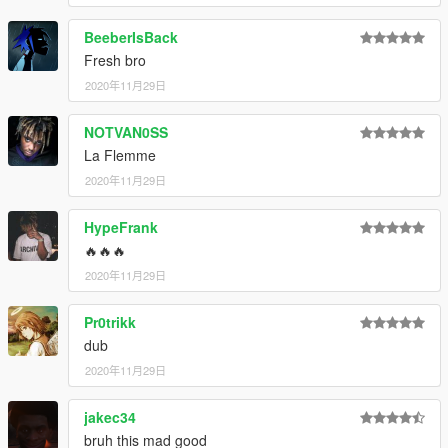
BeeberIsBack
Fresh bro
2020年11月29日
NOTVAN0SS
La Flemme
2020年11月29日
HypeFrank
🔥🔥🔥
2020年11月29日
Pr0trikk
dub
2020年11月29日
jakec34
bruh this mad good