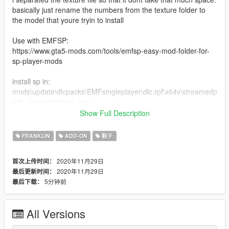
basically just rename the numbers from the texture folder to
the model that youre tryin to install
Use with EMFSP:
https://www.gta5-mods.com/tools/emfsp-easy-mod-folder-for-
sp-player-mods
install sp in:
mods\update\dlcpacks\EMFsingleplayer\dlc.rpf\x64v\streamedp
eds_players/player_one
or:
Show Full Description
mods\x64v\models\cdimages\streamedpeds_players/player_on
e
FRANKLIN
ADD-ON
鞋子
install mp in:
2020年11月29日
首次上传时间：
mods\x64v.rpf\models\cdimages\streamedpeds_mp.rpf\mp_m_
2020年11月29日
最后更新时间：
freemode_01
5分钟前
最后下载：
All Versions