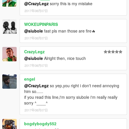
@CrazyLegz
sorry this is my mistake
2017年08月07日
WOKEUPINPARIS
@siubole
fast pls man those are fire🔥
2017年08月07日
CrazyLegz
@siubole
Alright then, nice touch
2017年08月07日
engel
@CrazyLegz
so yep,you right i don't need annoying
him so......
if you read this line,i'm sorry siubole i'm really really
sorry ^____^
2017年08月07日
bogdybogdy552