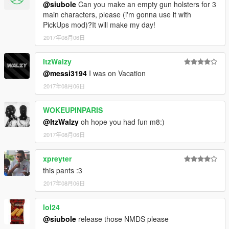
@siubole
Can you make an empty gun holsters for 3
main characters, please (i'm gonna use it with
PickUps mod)?It will make my day!
2017年08月06日
ItzWalzy
@messi3194
I was on Vacation
2017年08月06日
WOKEUPINPARIS
@ItzWalzy
oh hope you had fun m8:)
2017年08月06日
xpreyter
this pants :3
2017年08月06日
lol24
@siubole
release those NMDS please