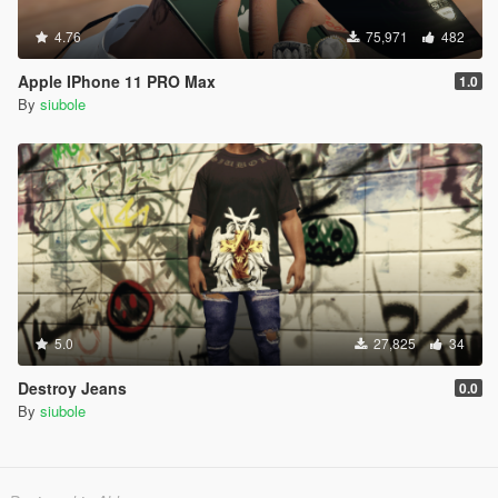
4.76
75,971
482
Apple IPhone 11 PRO Max
1.0
By
siubole
5.0
27,825
34
Destroy Jeans
0.0
By
siubole