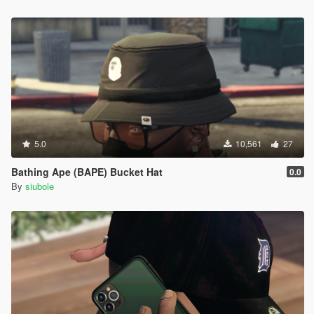
5.0
10,561
27
Bathing Ape (BAPE) Bucket Hat
0.0
By
siubole