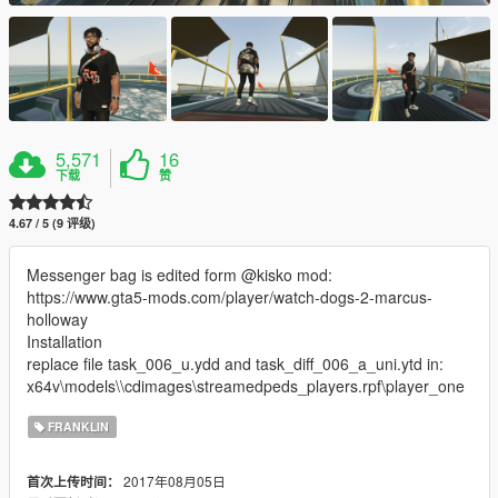
5,571
16
下载
赞
4.67 / 5 (9 评级)
Messenger bag is edited form @kisko mod:
https://www.gta5-mods.com/player/watch-dogs-2-marcus-
holloway
Installation
replace file task_006_u.ydd and task_diff_006_a_uni.ytd in:
x64v\models\\cdimages\streamedpeds_players.rpf\player_one
FRANKLIN
2017年08月05日
首次上传时间：