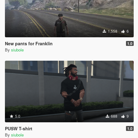
1,558
6
New pants for Franklin
1.0
By
siubole
5.0
688
9
PUSW T-shirt
1.0
By
siubole