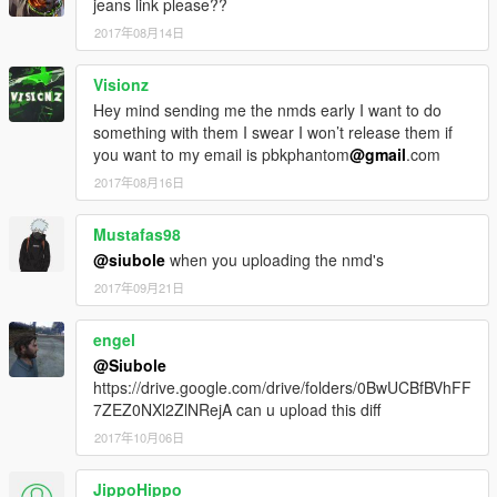
jeans link please??
2017年08月14日
Visionz
Hey mind sending me the nmds early I want to do
something with them I swear I won’t release them if
you want to my email is pbkphantom
@gmail
.com
2017年08月16日
Mustafas98
@siubole
when you uploading the nmd's
2017年09月21日
engel
@Siubole
https://drive.google.com/drive/folders/0BwUCBfBVhFF
7ZEZ0NXl2ZlNRejA can u upload this diff
2017年10月06日
JippoHippo