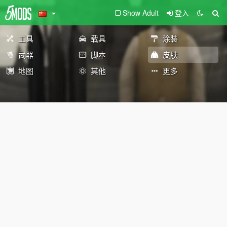
Show Adult
登入
工具
载具
涂装
武器
脚本
皮肤
地图
其他
更多