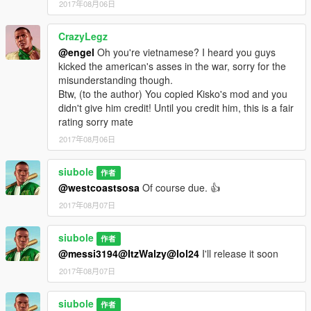
2017年08月06日
CrazyLegz
@engel
Oh you're vietnamese? I heard you guys
kicked the american's asses in the war, sorry for the
misunderstanding though.
Btw, (to the author) You copied Kisko's mod and you
didn't give him credit! Until you credit him, this is a fair
rating sorry mate
2017年08月06日
siubole
作者
@westcoastsosa
Of course due. 👍
2017年08月07日
siubole
作者
@messi3194
@ItzWalzy
@lol24
I'll release it soon
2017年08月07日
siubole
作者