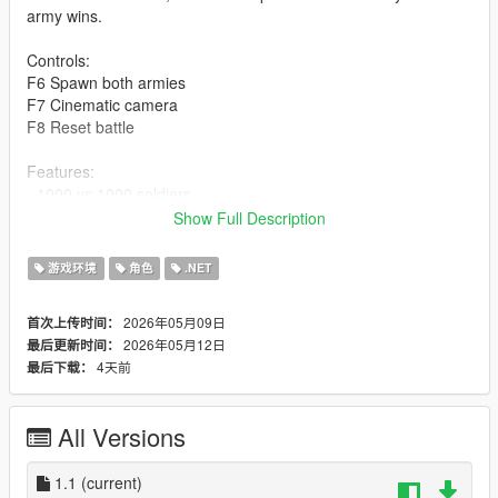
army wins.
Controls:
F6 Spawn both armies
F7 Cinematic camera
F8 Reset battle
Features:
- 1000 vs 1000 soldiers
- 30 vs 30 active
Show Full Description
- Automatic respawn
- Cinematic camera mode
游戏环境
角色
.NET
- Full cleanup system
2026年05月09日
首次上传时间：
Installation:
2026年05月12日
最后更新时间：
Place MassiveArmyBattle.dll inside the "scripts" folder.
4天前
最后下载：
Check the video for instructions on how to start and stop the
script.
All Versions
Author: Manar
1.1
(current)