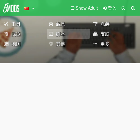
Show Adult
登入
工具
载具
涂装
武器
脚本
皮肤
地图
其他
更多