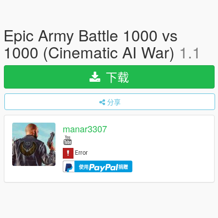
Epic Army Battle 1000 vs
1000 (Cinematic AI War)
1.1
下载
分享
manar3307
使用
捐赠