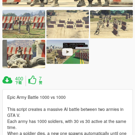
400
7
下载
赞
Epic Army Battle 1000 vs 1000
This script creates a massive AI battle between two armies in
GTA V.
Each army has 1000 soldiers, with 30 vs 30 active at the same
time.
When a soldier dies, a new one spawns automatically until one