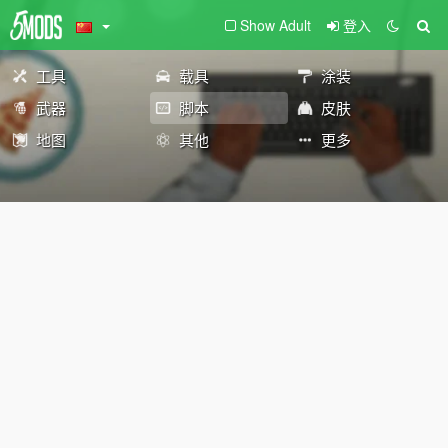
Show Adult
登入
工具
载具
涂装
武器
脚本
皮肤
地图
其他
更多