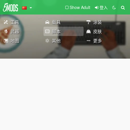
Show Adult
登入
工具
载具
涂装
武器
脚本
皮肤
地图
其他
更多