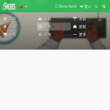
Show Adult
登入
工具
载具
涂装
武器
脚本
皮肤
地图
其他
更多