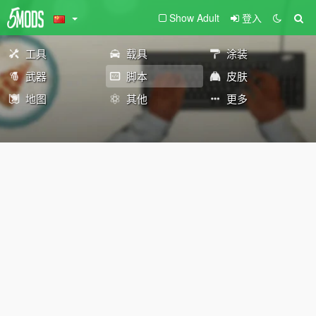
Show Adult
登入
工具
载具
涂装
武器
脚本
皮肤
地图
其他
更多