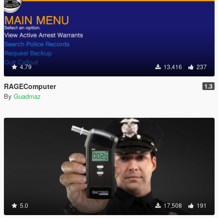
4.79
13,416
237
RAGEComputer
1.3
By
Guadmaz
5.0
17,508
191