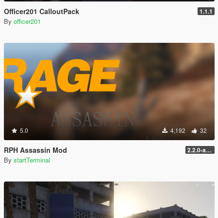
Officer201 CalloutPack
1.1.1
By
officer201
5.0
4,192
32
RPH Assassin Mod
2.2.0-alpha
By
startTerminal