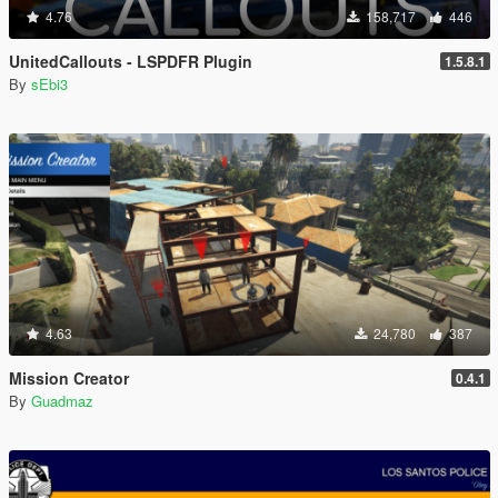
4.76
158,717
446
UnitedCallouts - LSPDFR Plugin
1.5.8.1
By
sEbi3
4.63
24,780
387
Mission Creator
0.4.1
By
Guadmaz