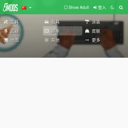
Show Adult
登入
工具
载具
涂装
武器
脚本
皮肤
地图
其他
更多