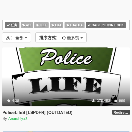
任务
ASI
.NET
LUA
GTALUA
RAGE PLUGIN HOOK
从：
全部
排序方式：
最多赞
4.38
375,453
999
PoliceLifeS [LSPDFR] (OUTDATED)
Redirect to new upload
By
Anarchiyx3