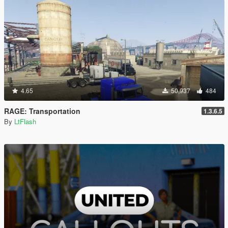
4.65
50,937
484
RAGE: Transportation
1.3.6.5
By
LtFlash