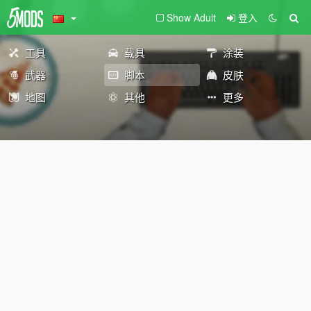
Show Adult
登入
工具
载具
涂装
武器
脚本
皮肤
地图
其他
更多