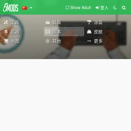
Show Adult
登入
工具
载具
涂装
武器
脚本
皮肤
地图
其他
更多