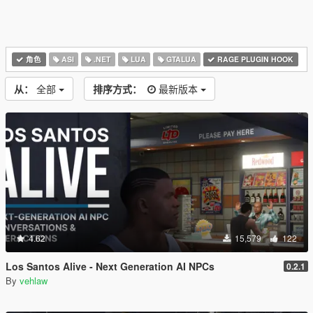
角色
ASI
.NET
LUA
GTALUA
RAGE PLUGIN HOOK
从：
全部
排序方式：
最新版本
4.62
15,579
122
Los Santos Alive - Next Generation AI NPCs
0.2.1
By
vehlaw