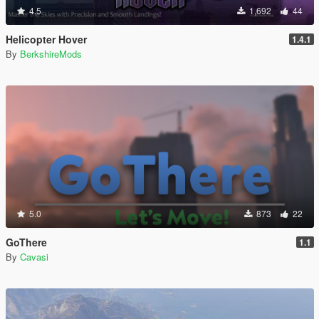
4.5
1,692
44
Helicopter Hover
1.4.1
By
BerkshireMods
5.0
873
22
GoThere
1.1
By
Cavasi