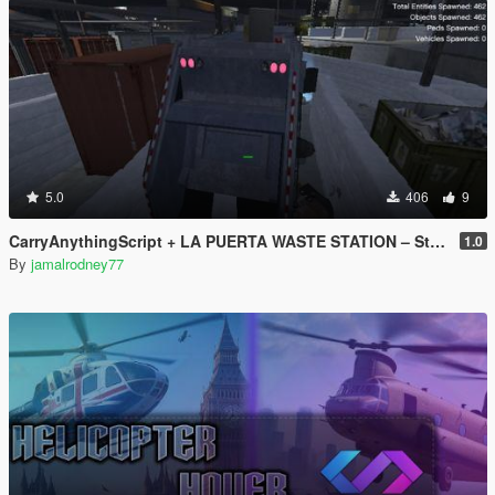
5.0
406
9
CarryAnythingScript + LA PUERTA WASTE STATION – Street Garbage Pickup
1.0
By
jamalrodney77