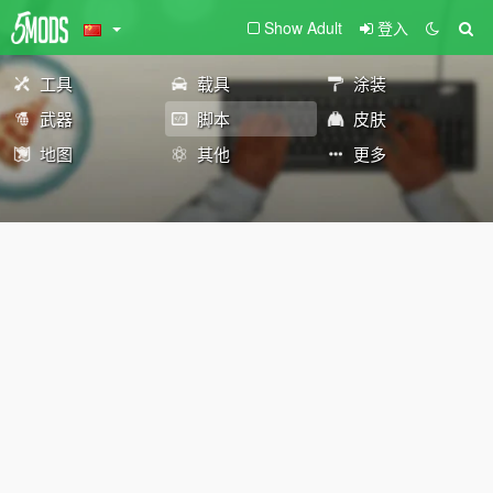
Show Adult
登入
工具
载具
涂装
武器
脚本
皮肤
地图
其他
更多