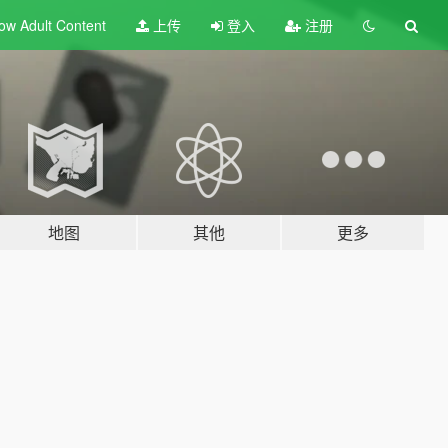
ow Adult
Content
上传
登入
注册
地图
其他
更多