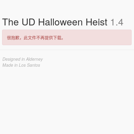
The UD Halloween Heist
1.4
很抱歉，此文件不再提供下载。
Designed in Alderney
Made in Los Santos