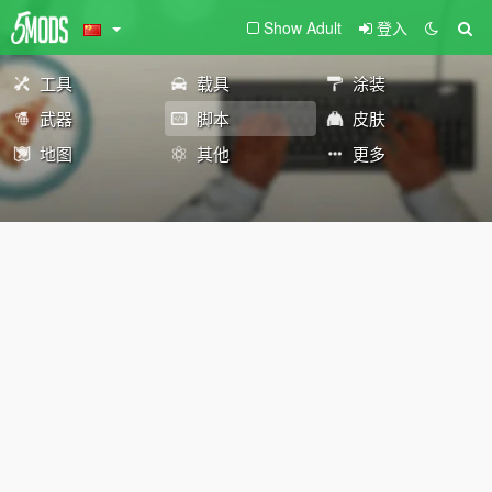
Show Adult
登入
工具
载具
涂装
武器
脚本
皮肤
地图
其他
更多