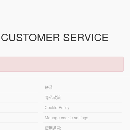
💎CUSTOMER SERVICE
联系
隐私政策
Cookie Policy
Manage cookie settings
使用条款