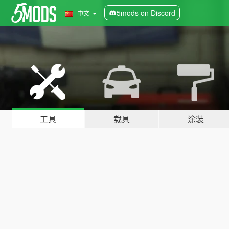
5mods on Discord
中文
工具
载具
涂装