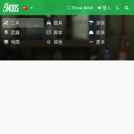
Show Adult
登入
工具
载具
涂装
武器
脚本
皮肤
地图
其他
更多