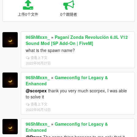
上传0个文件
0个跟随者
96ShMxxn_
»
Pagani Zonda Revolución 6.0L V12
Sound Mod [SP Add-On | FiveM]
what is the spawn name?
查看上下文
2022年05月27日
96ShMxxn_
»
Gameconfig for Legacy &
Enhanced
@scorpex
thank you very much scorpex, I was able
to solve it
查看上下文
2022年05月12日
96ShMxxn_
»
Gameconfig for Legacy &
Enhanced