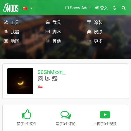
Show Adult
登入
工具
载具
涂装
武器
脚本
皮肤
地图
其他
更多
96ShMxxn_
赞了1个文件
写了3个评论
上传了0个视频