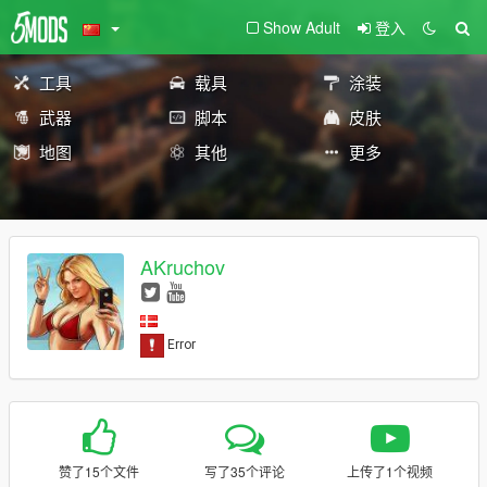
Show Adult
登入
工具
载具
涂装
武器
脚本
皮肤
地图
其他
更多
AKruchov
赞了15个文件
写了35个评论
上传了1个视频