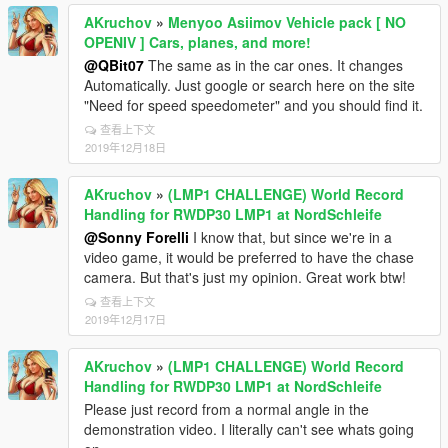
AKruchov
»
Menyoo Asiimov Vehicle pack [ NO
OPENIV ] Cars, planes, and more!
@QBit07
The same as in the car ones. It changes
Automatically. Just google or search here on the site
"Need for speed speedometer" and you should find it.
查看上下文
2019年12月18日
AKruchov
»
(LMP1 CHALLENGE) World Record
Handling for RWDP30 LMP1 at NordSchleife
@Sonny Forelli
I know that, but since we're in a
video game, it would be preferred to have the chase
camera. But that's just my opinion. Great work btw!
查看上下文
2019年12月17日
AKruchov
»
(LMP1 CHALLENGE) World Record
Handling for RWDP30 LMP1 at NordSchleife
Please just record from a normal angle in the
demonstration video. I literally can't see whats going