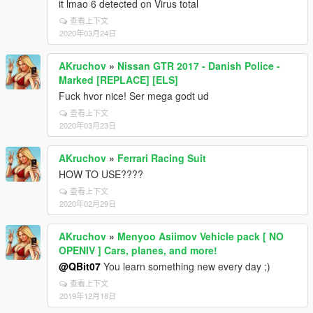
it lmao 6 detected on Virus total
查看上下文
2020年03月24日
AKruchov
»
Nissan GTR 2017 - Danish Police -
Marked [REPLACE] [ELS]
Fuck hvor nice! Ser mega godt ud
查看上下文
2020年03月23日
AKruchov
»
Ferrari Racing Suit
HOW TO USE????
查看上下文
2020年02月29日
AKruchov
»
Menyoo Asiimov Vehicle pack [ NO
OPENIV ] Cars, planes, and more!
@QBit07
You learn something new every day ;)
查看上下文
2019年12月18日