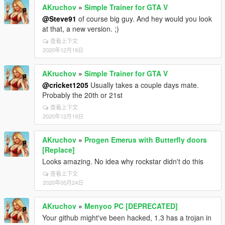
AKruchov
»
Simple Trainer for GTA V
@Steve91
of course big guy. And hey would you look
at that, a new version. ;)
查看上下文
2020年12月19日
AKruchov
»
Simple Trainer for GTA V
@cricket1205
Usually takes a couple days mate.
Probably the 20th or 21st
查看上下文
2020年12月19日
AKruchov
»
Progen Emerus with Butterfly doors
[Replace]
Looks amazing. No idea why rockstar didn't do this
查看上下文
2020年05月24日
AKruchov
»
Menyoo PC [DEPRECATED]
Your github might've been hacked, 1.3 has a trojan in