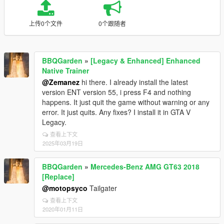
上传0个文件
0个跟随者
BBQGarden
»
[Legacy & Enhanced] Enhanced
Native Trainer
@Zemanez
hi there. I already install the latest
version ENT version 55, i press F4 and nothing
happens. It just quit the game without warning or any
error. It just quits. Any fixes? I install it in GTA V
Legacy.
查看上下文
2025年03月19日
BBQGarden
»
Mercedes-Benz AMG GT63 2018
[Replace]
@motopsyco
Tailgater
查看上下文
2020年01月11日