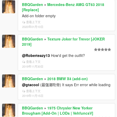
BBQGarden
»
Mercedes-Benz AMG GT63 2018
[Replace]
Add-on folder empty
查看上下文
2020年01月10日
BBQGarden
»
Texture Joker for Trevor [JOKER
2019]
@Roberteazy13
How'd get the outfit?
查看上下文
2019年11月30日
BBQGarden
»
2018 BMW X4 (add-on)
@gtacool
(最强潮吹帝) It says Err error while loading
查看上下文
2019年11月15日
BBQGarden
»
1975 Chrysler New Yorker
Brougham [Add-On | LODs | VehfuncsV]