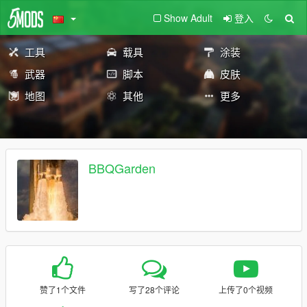
Show Adult
登入
工具
载具
涂装
武器
脚本
皮肤
地图
其他
更多
BBQGarden
赞了1个文件
写了28个评论
上传了0个视频