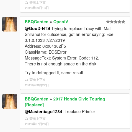
查看上下文
2019年09月13日
BBQGarden
»
OpenIV
@GooD-NTS
Trying to replace Tracy with Mai
Shiranui for cutscence, got an error saying: Exe:
3.1.0.1033 7/27/2019
Address: 0x004302F5
ClassName: EOSError
MessageText: System Error. Code: 112.
There is not enough space on the disk.
Try to defragged it, same result.
查看上下文
2019年08月22日
BBQGarden
»
2017 Honda Civic Touring
[Replace]
@Mastertiago1234
It replace Primier
查看上下文
2019年07月28日