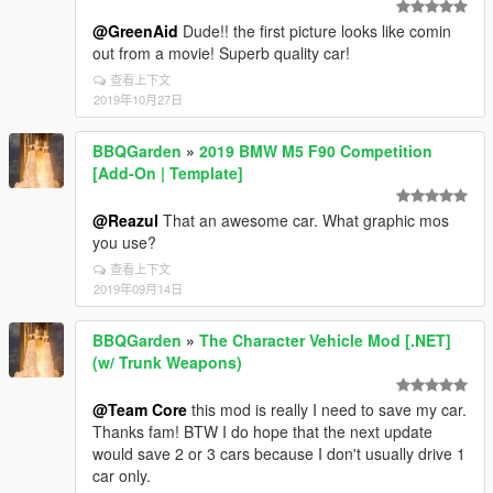
@GreenAid
Dude!! the first picture looks like comin
out from a movie! Superb quality car!
查看上下文
2019年10月27日
BBQGarden
»
2019 BMW M5 F90 Competition
[Add-On | Template]
@Reazul
That an awesome car. What graphic mos
you use?
查看上下文
2019年09月14日
BBQGarden
»
The Character Vehicle Mod [.NET]
(w/ Trunk Weapons)
@Team Core
this mod is really I need to save my car.
Thanks fam! BTW I do hope that the next update
would save 2 or 3 cars because I don't usually drive 1
car only.