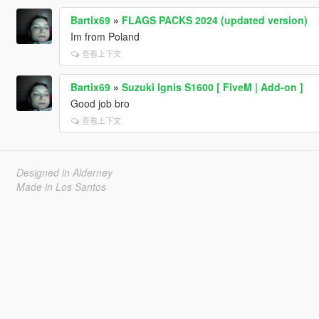
Bartix69
»
FLAGS PACKS 2024 (updated version)
Im from Poland
查看上下文
Bartix69
»
Suzuki Ignis S1600 [ FiveM | Add-on ]
Good job bro
查看上下文
Designed in Alderney
Made in Los Santos