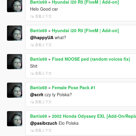
Bartix69
»
Hyundai i20 R5 [FiveM | Add-on]
Helo Good car
查看上下文
Bartix69
»
Hyundai i20 R5 [FiveM | Add-on]
@happyUA
what?
查看上下文
Bartix69
»
Fixed NOOSE ped (random voices fix)
Shit
查看上下文
Bartix69
»
Female Pose Pack #1
@scrlt
czy ty Polska?
查看上下文
Bartix69
»
2002 Honda Odyssey EXL [Add-On/Repl
@pasibrzuch
Elo Polska
查看上下文