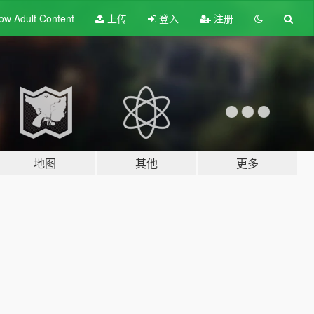
ow Adult
Content
上传
登入
注册
地图
其他
更多