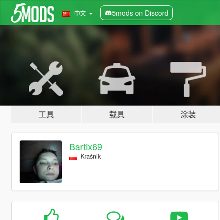
5mods on Discord
中文
工具
载具
涂装
Bartix69
Kraśnik