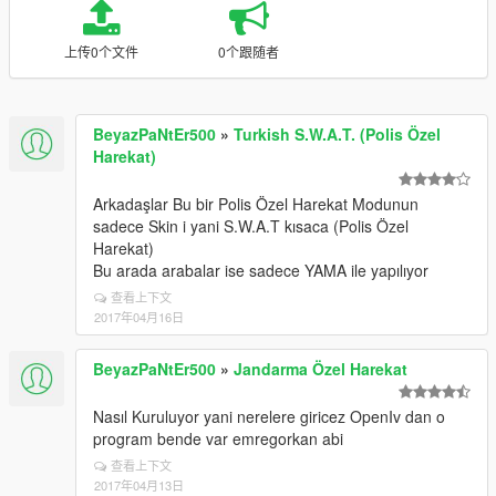
上传0个文件
0个跟随者
BeyazPaNtEr500
»
Turkish S.W.A.T. (Polis Özel
Harekat)
Arkadaşlar Bu bir Polis Özel Harekat Modunun
sadece Skin i yani S.W.A.T kısaca (Polis Özel
Harekat)
Bu arada arabalar ise sadece YAMA ile yapılıyor
查看上下文
2017年04月16日
BeyazPaNtEr500
»
Jandarma Özel Harekat
Nasıl Kuruluyor yani nerelere giricez OpenIv dan o
program bende var emregorkan abi
查看上下文
2017年04月13日