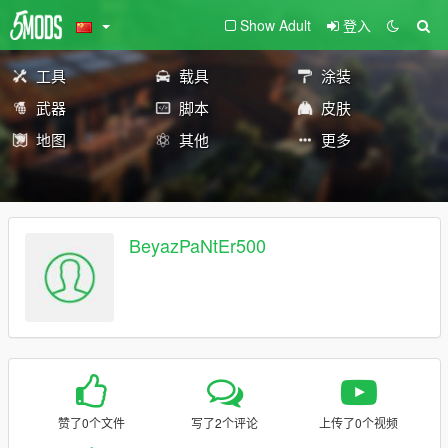
Show Adult
登入
工具
载具
涂装
武器
脚本
皮肤
地图
其他
更多
BeyazPaNtEr500
赞了0个文件
写了2个评论
上传了0个视频