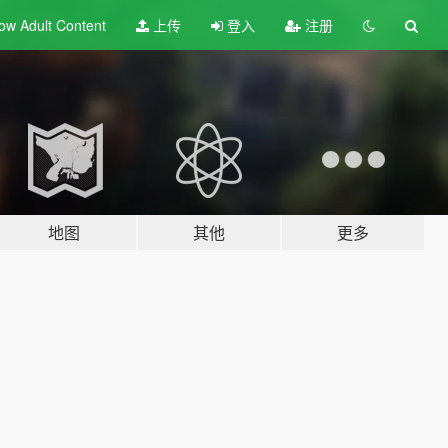
ow Adult
Content
上传
登入
注册
地图
其他
更多