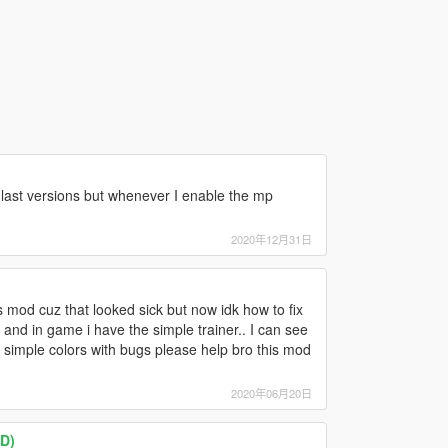
 last versions but whenever I enable the mp
2020年12月31日
s mod cuz that looked sick but now idk how to fix
r and in game i have the simple trainer.. I can see
t simple colors with bugs please help bro this mod
2020年06月20日
D)