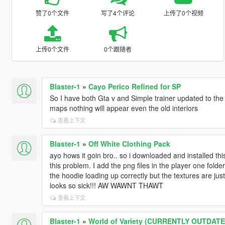
赞了0个文件
写了4个评论
上传了0个视频
上传0个文件
0个跟随者
Blaster-1
»
Cayo Perico Refined for SP
So I have both Gta v and Simple trainer updated to the
maps nothing will appear even the old interiors
查看上下文
Blaster-1
»
Off White Clothing Pack
ayo hows it goin bro.. so i downloaded and installed thi
this problem. I add the png files in the player one folde
the hoodie loading up correctly but the textures are jus
looks so sick!!! AW WAWNT THAWT
查看上下文
Blaster-1
»
World of Variety (CURRENTLY OUTDATE