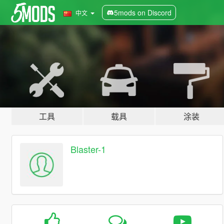
5mods on Discord
中文
工具
载具
涂装
Blaster-1