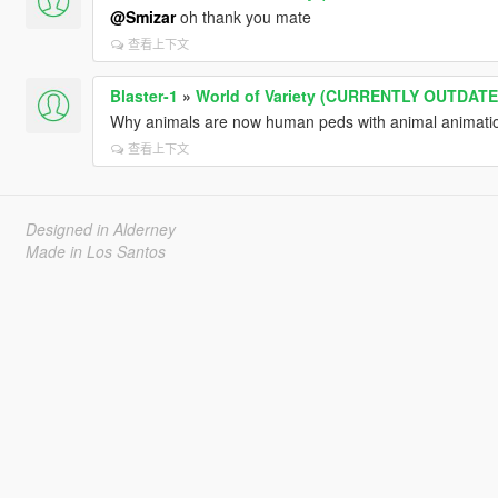
@Smizar
oh thank you mate
查看上下文
Blaster-1
»
World of Variety (CURRENTLY OUTDATE
Why animals are now human peds with animal animatio
查看上下文
Designed in Alderney
Made in Los Santos