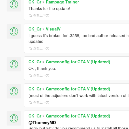
CK_Gr
»
Rampage Trainer
Thanks for the update!
查看上下文
CK_Gr
»
VisualV
I guess it's broken for .3258, too bad author released 
updated.
查看上下文
CK_Gr
»
Gameconfig for GTA V (Updated)
Ok , thank you.
查看上下文
CK_Gr
»
Gameconfig for GTA V (Updated)
(most of the adjusters don't work with latest version of
查看上下文
CK_Gr
»
Gameconfig for GTA V (Updated)
@ThommyMD
Sorry but why do you recommend us to install all those