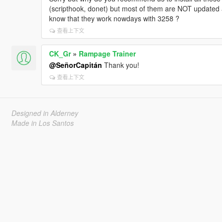
(scripthook, donet) but most of them are NOT updated 
know that they work nowdays with 3258 ?
查看上下文
CK_Gr
»
Rampage Trainer
@SeñorCapitán
Thank you!
查看上下文
Designed in Alderney
Made in Los Santos