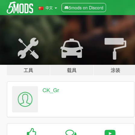
5mods on Discord
中文
工具
载具
涂装
CK_Gr