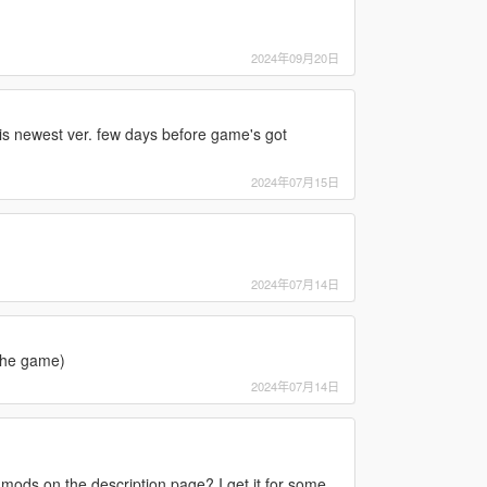
2024年09月20日
his newest ver. few days before game's got
2024年07月15日
2024年07月14日
 the game)
2024年07月14日
 mods on the description page? I get it for some