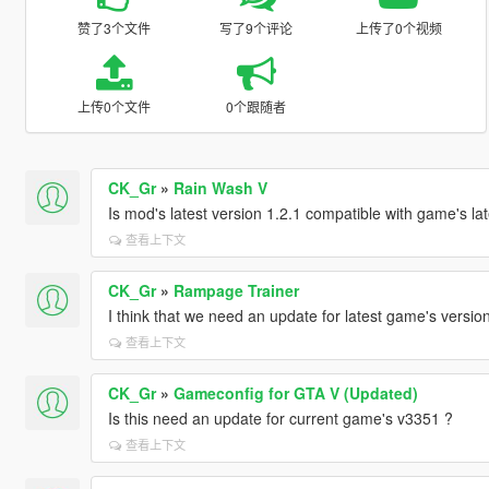
赞了3个文件
写了9个评论
上传了0个视频
上传0个文件
0个跟随者
CK_Gr
»
Rain Wash V
Is mod's latest version 1.2.1 compatible with game's la
查看上下文
CK_Gr
»
Rampage Trainer
I think that we need an update for latest game's versio
查看上下文
CK_Gr
»
Gameconfig for GTA V (Updated)
Is this need an update for current game's v3351 ?
查看上下文