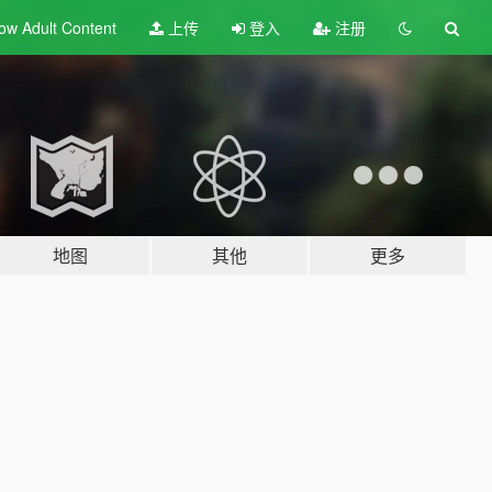
ow Adult
Content
上传
登入
注册
地图
其他
更多