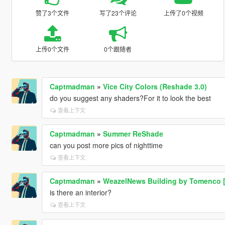
赞了3个文件
写了23个评论
上传了0个视频
上传0个文件
0个跟随者
Captmadman
»
Vice City Colors (Reshade 3.0)
do you suggest any shaders?For it to look the best
查看上下文
Captmadman
»
Summer ReShade
can you post more pics of nighttime
查看上下文
Captmadman
»
WeazelNews Building by Tomenco
is there an interior?
查看上下文