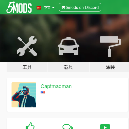
5mods on Discord
中文
工具
载具
涂装
Captmadman