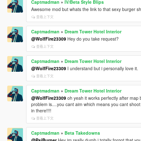
Captmadman
»
IV/Beta Style Blips
Awesome mod but whats the link to that sexy burger sho
查看上下文
Captmadman
»
Dream Tower Hotel Interior
@WolfFire23309
Hey do you take request?
查看上下文
Captmadman
»
Dream Tower Hotel Interior
@WolfFire23309
I understand but i personally love it.
查看上下文
Captmadman
»
Dream Tower Hotel Interior
@WolfFire23309
oh yeah it works perfectly after map 
problem is....you cant aim which means you cant shoot 
in there!!!!
查看上下文
Captmadman
»
Beta Takedowns
@PsiBurner
Hey im really dumb,i totally forgot that yo