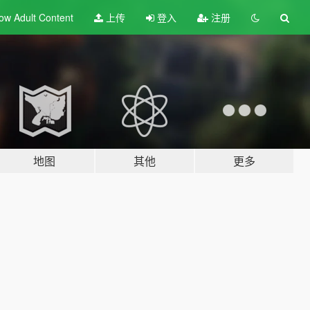
ow Adult
Content
上传
登入
注册
地图
其他
更多