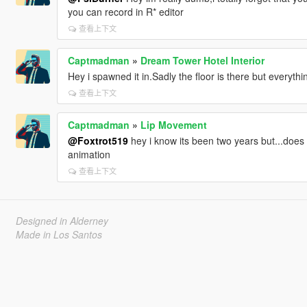
you can record in R* editor
查看上下文
Captmadman
»
Dream Tower Hotel Interior
Hey i spawned it in.Sadly the floor is there but everyt
查看上下文
Captmadman
»
Lip Movement
@Foxtrot519
hey i know its been two years but...does
animation
查看上下文
Designed in Alderney
Made in Los Santos