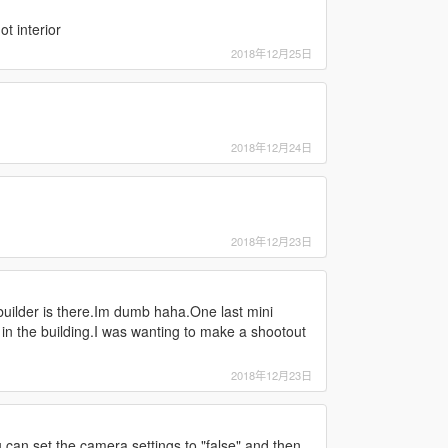
t interior
2018年12月25日
2018年12月24日
2018年12月23日
builder is there.Im dumb haha.One last mini
in the building.I was wanting to make a shootout
2018年12月23日
u can set the camera settings to "false" and then