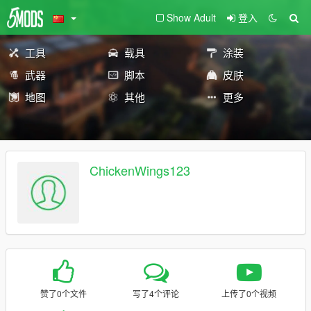
Show Adult
登入
工具
载具
涂装
武器
脚本
皮肤
地图
其他
更多
ChickenWings123
赞了0个文件
写了4个评论
上传了0个视频