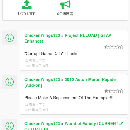
上传0个文件
0个跟随者
ChickenWings123
»
Project RELOAD | GTAV
Enhancer
"Corrupt Game Data" Thanks
查看上下文
2021年04月09日
ChickenWings123
»
2010 Aston Martin Rapide
[Add-on]
Please Make A Replacement Of The Exemplar!!!!
查看上下文
2021年04月08日
ChickenWings123
»
World of Variety (CURRENTLY
OUTDATED)