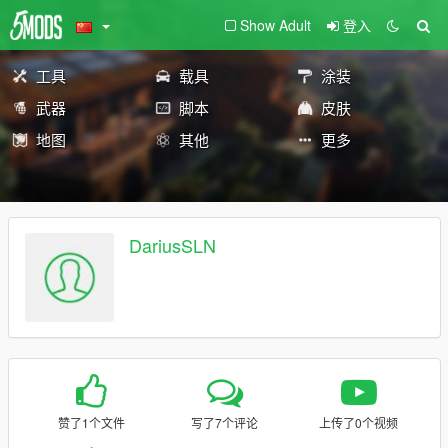
Show Adult
登入
工具
载具
涂装
武器
脚本
皮肤
地图
其他
更多
DariusSLN
赞了1个文件
写了7个评论
上传了0个视频