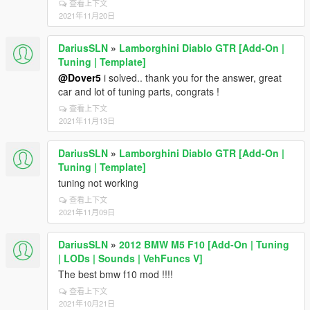
查看上下文
2021年11月20日
DariusSLN
»
Lamborghini Diablo GTR [Add-On |
Tuning | Template]
@Dover5
i solved.. thank you for the answer, great
car and lot of tuning parts, congrats !
查看上下文
2021年11月13日
DariusSLN
»
Lamborghini Diablo GTR [Add-On |
Tuning | Template]
tuning not working
查看上下文
2021年11月09日
DariusSLN
»
2012 BMW M5 F10 [Add-On | Tuning
| LODs | Sounds | VehFuncs V]
The best bmw f10 mod !!!!
查看上下文
2021年10月21日