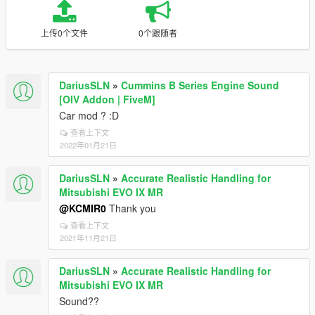
上传0个文件
0个跟随者
DariusSLN
»
Cummins B Series Engine Sound
[OIV Addon | FiveM]
Car mod ? :D
查看上下文
2022年01月21日
DariusSLN
»
Accurate Realistic Handling for
Mitsubishi EVO IX MR
@KCMIR0
Thank you
查看上下文
2021年11月21日
DariusSLN
»
Accurate Realistic Handling for
Mitsubishi EVO IX MR
Sound??