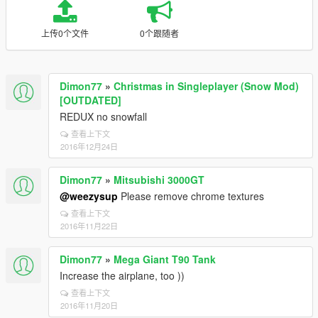
上传0个文件
0个跟随者
Dimon77
»
Christmas in Singleplayer (Snow Mod)
[OUTDATED]
REDUX no snowfall
查看上下文
2016年12月24日
Dimon77
»
Mitsubishi 3000GT
@weezysup
Please remove chrome textures
查看上下文
2016年11月22日
Dimon77
»
Mega Giant T90 Tank
Increase the airplane, too ))
查看上下文
2016年11月20日