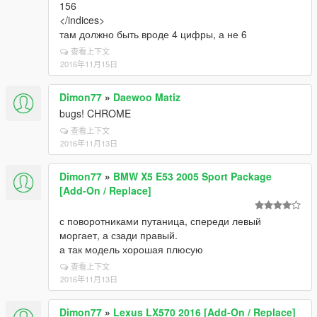
156
</indices>
там должно быть вроде 4 цифры, а не 6
查看上下文
2016年11月15日
Dimon77
»
Daewoo Matiz
bugs! CHROME
查看上下文
2016年11月13日
Dimon77
»
BMW X5 E53 2005 Sport Package
[Add-On / Replace]
с поворотниками путаница, спереди левый
моргает, а сзади правый.
а так модель хорошая плюсую
查看上下文
2016年11月13日
Dimon77
»
Lexus LX570 2016 [Add-On / Replace]