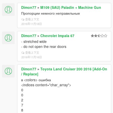
Dimon77
»
M109 (SAU) Paladin + Machine Gun
Пропорции немного неправильные
查看上下文
2016年11月18日
Dimon77
»
Chevrolet Impala 67
- stretched wide
- do not open the rear doors
查看上下文
2016年11月16日
Dimon77
»
Toyota Land Cruiser 200 2016 [Add-On
/ Replace]
в <colors> ошибка
<indices content="char_array">
0
0
2
7
8