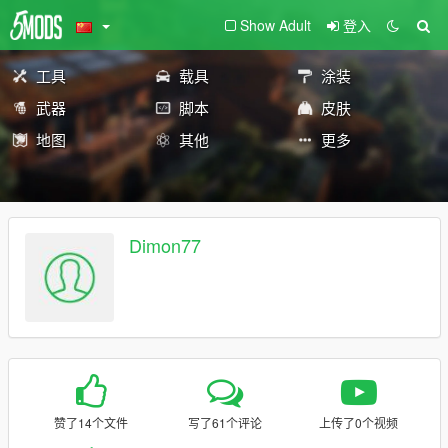
Show Adult
登入
工具
载具
涂装
武器
脚本
皮肤
地图
其他
更多
Dimon77
赞了14个文件
写了61个评论
上传了0个视频